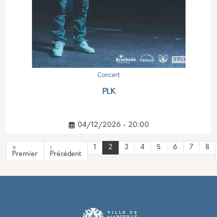
Concert
PLK
04/12/2026 - 20:00
Pagination
«
‹
1
2
3
4
5
6
7
8
Première page
Page précédente
Premier
Précédent